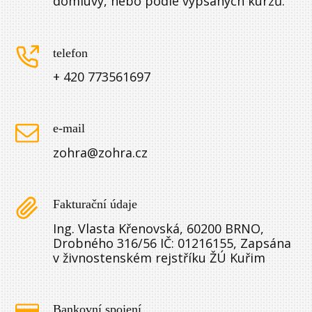
domluvy, nebo podle vypsaných kurzů.
telefon
+ 420 773561697
e-mail
zohra@zohra.cz
Fakturační údaje
Ing. Vlasta Křenovská, 60200 BRNO,
Drobného 316/56 IČ: 01216155, Zapsána
v živnostenském rejstříku ŽÚ Kuřim
Bankovní spojení