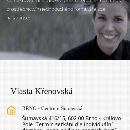
Kontaktovat mne můžete přes telefon, e-mail, nebo
prostřednictvím jednoduchého formuláře zde
na stránce.
Vlasta Křenovská
BRNO - Centrum Šumavská
Šumavská 416/15, 602 00 Brno - Královo
Pole. Termín setkání dle individuální