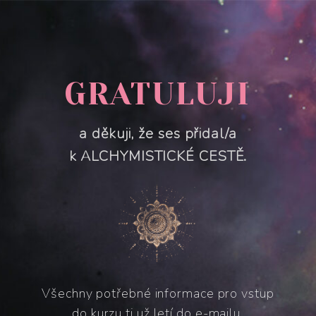
GRATULUJI
a děkuji, že ses přidal/a
k ALCHYMISTICKÉ CESTĚ.
Všechny potřebné informace pro vstup
do kurzu ti už letí do e-mailu.