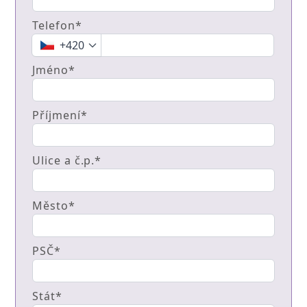
Telefon*
+420
Jméno*
Příjmení*
Ulice a č.p.*
Město*
PSČ*
Stát*