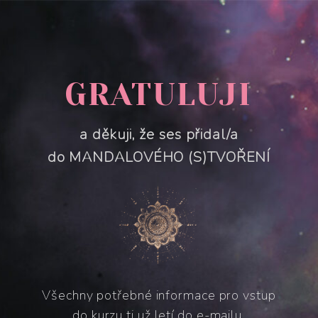
GRATULUJI
a děkuji, že ses přidal/a
do MANDALOVÉHO (S)TVOŘENÍ
Všechny potřebné informace pro vstup
do kurzu ti už letí do e-mailu.